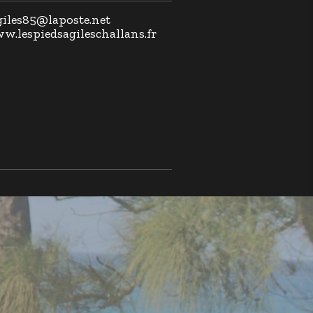
agiles85@laposte.net
ww.lespiedsagileschallans.fr