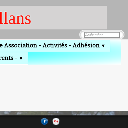
llans
e Association - Activités - Adhésion
▼
rents -
▼