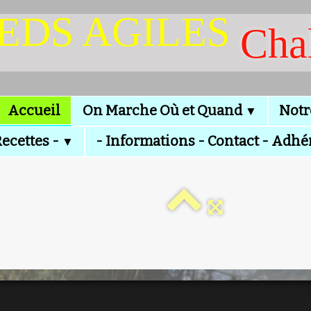
IEDS AGILES
Cha
Accueil
On Marche Où et Quand
Notr
▼
Recettes -
- Informations - Contact - Adhé
▼