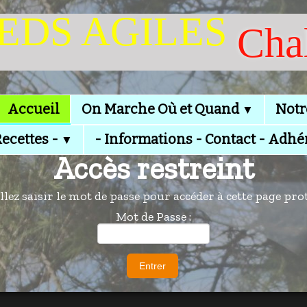
IEDS AGILES
Cha
Accueil
On Marche Où et Quand
Notr
▼
Recettes -
- Informations - Contact - Adhé
▼
Accès restreint
llez saisir le mot de passe pour accéder à cette page pro
Mot de Passe :