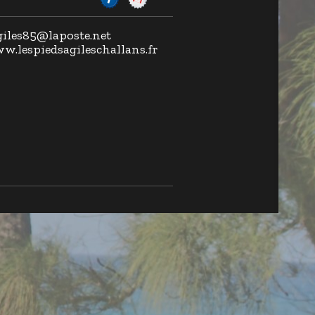
agiles85@laposte.net
ww.lespiedsagileschallans.fr