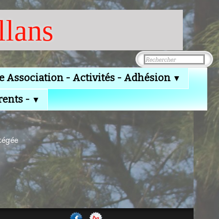
llans
e Association - Activités - Adhésion
▼
rents -
▼
tégée