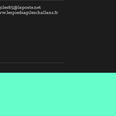
agiles85@laposte.net
ww.lespiedsagileschallans.fr