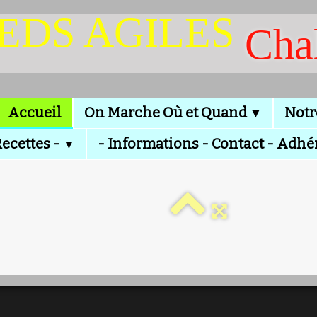
IEDS AGILES
Cha
Accueil
On Marche Où et Quand
Notr
▼
Recettes -
- Informations - Contact - Adhé
▼