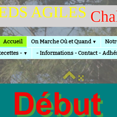
IEDS AGILES
Cha
Accueil
On Marche Où et Quand
Notr
▼
Recettes -
- Informations - Contact - Adhé
▼