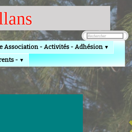
llans
e Association - Activités - Adhésion
▼
rents -
▼