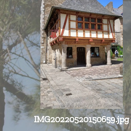
IMG20220520150659.jpg