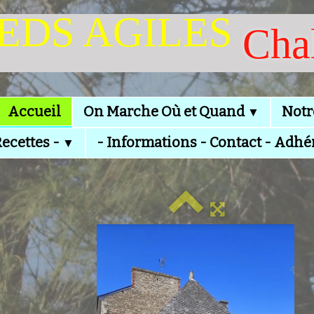
IEDS AGILES
Cha
Accueil
On Marche Où et Quand
Notr
▼
Recettes -
- Informations - Contact - Adhé
▼