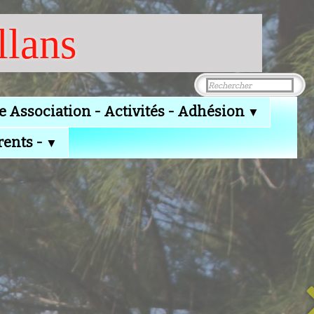
llans
e Association - Activités - Adhésion
▼
rents -
▼