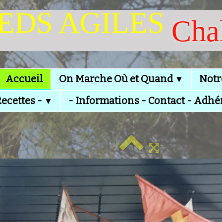
IEDS AGILES
Cha
Accueil
On Marche Où et Quand
Notr
▼
Recettes -
- Informations - Contact - Adhé
▼