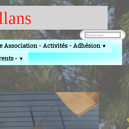
llans
e Association - Activités - Adhésion
▼
rents -
▼