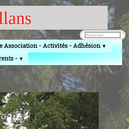
llans
e Association - Activités - Adhésion
▼
rents -
▼