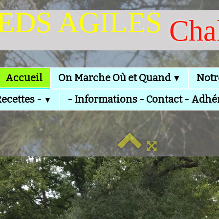
IEDS AGILES
Cha
Accueil
On Marche Où et Quand
Notr
▼
Recettes -
- Informations - Contact - Adhé
▼