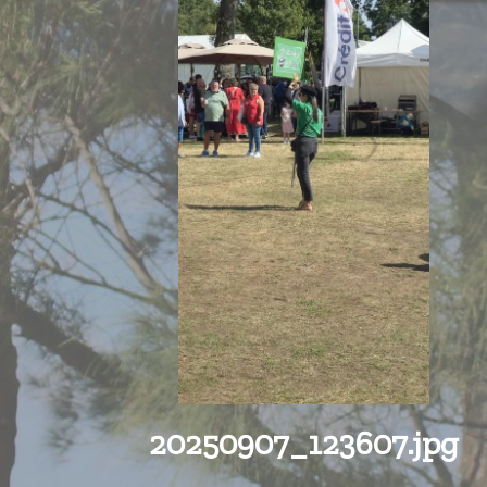
20250907_123607.jpg