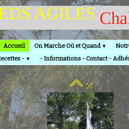
IEDS AGILES
Cha
Accueil
On Marche Où et Quand
Notr
▼
Recettes -
- Informations - Contact - Adhé
▼