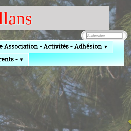
llans
e Association - Activités - Adhésion
▼
rents -
▼