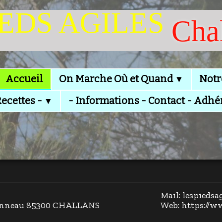
IEDS AGILES
Cha
Accueil
On Marche Où et Quand
Notr
▼
Recettes -
- Informations - Contact - Adhé
▼
Mail: lespieds
llonneau 85300 CHALLANS
Web: https://w