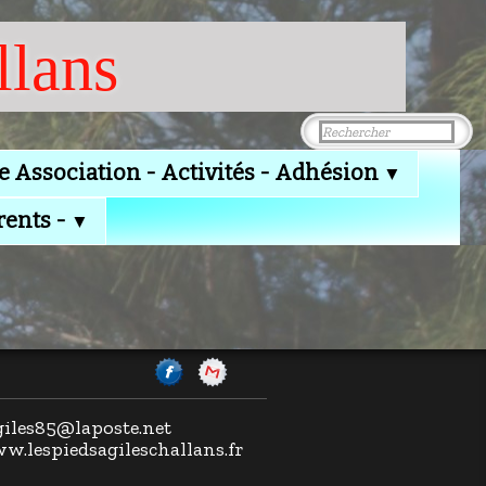
llans
e Association - Activités - Adhésion
▼
rents -
▼
agiles85@laposte.net
ww.lespiedsagileschallans.fr