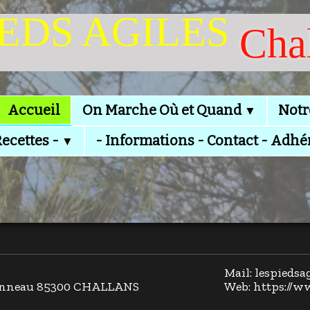
IEDS AGILES
Cha
Accueil
On Marche Où et Quand
Notr
▼
Recettes -
- Informations - Contact - Adhé
▼
Mail: lespieds
llonneau 85300 CHALLANS
Web: https://w