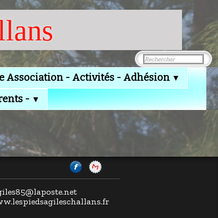
llans
e Association - Activités - Adhésion
▼
rents -
▼
agiles85@laposte.net
ww.lespiedsagileschallans.fr