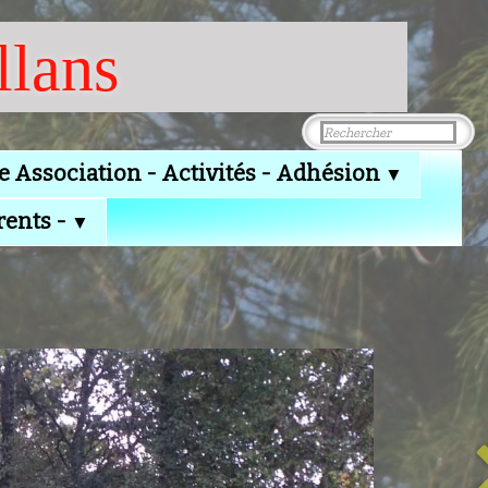
llans
e Association - Activités - Adhésion
▼
rents -
▼