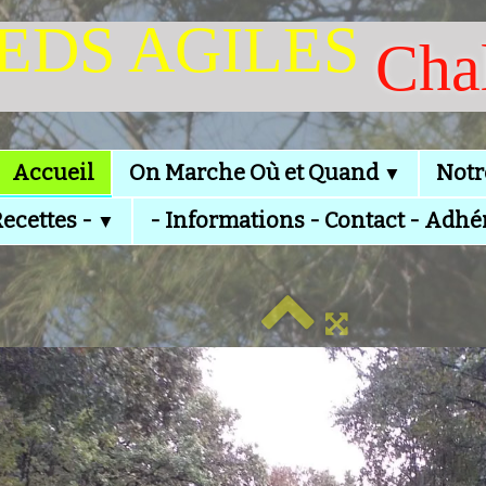
IEDS AGILES
Cha
Accueil
On Marche Où et Quand
Notr
▼
Recettes -
- Informations - Contact - Adhé
▼