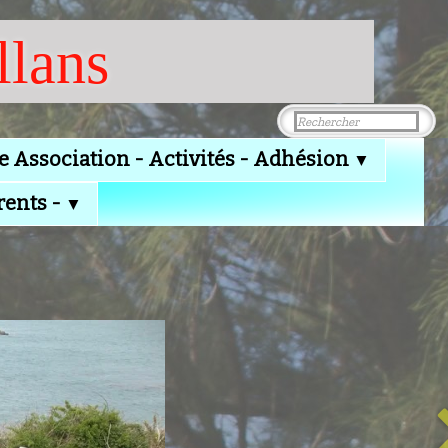
llans
e Association - Activités - Adhésion
▼
rents -
▼