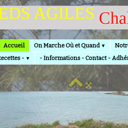
IEDS AGILES
Cha
Accueil
On Marche Où et Quand
Notr
▼
Recettes -
- Informations - Contact - Adhé
▼